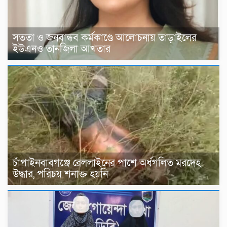
সততা ও জনবান্ধব কর্মকাণ্ডে আলোচনায় তাড়াইলের
ইউএনও তানজিলা আখতার
চাঁপাইনবাবগঞ্জে রেললাইনের পাশে অর্ধগলিত মরদেহ
উদ্ধার, পরিচয় শনাক্ত হয়নি