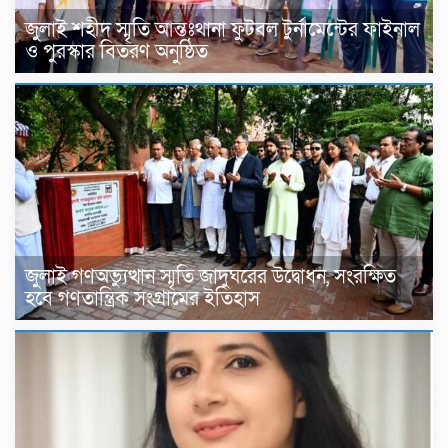
জুলাই শহীদ স্মৃতি আন্তঃথানা ফুটবল টুর্নামেন্টের ফাইনাল
ও পুরস্কার বিতরণ অনুষ্ঠিত
জুলাই গণঅভ্যুত্থান স্মৃতি জাদুঘরের উদ্বোধন, সংরক্ষিত
হবে গণতান্ত্রিক সংগ্রামের ইতিহাস