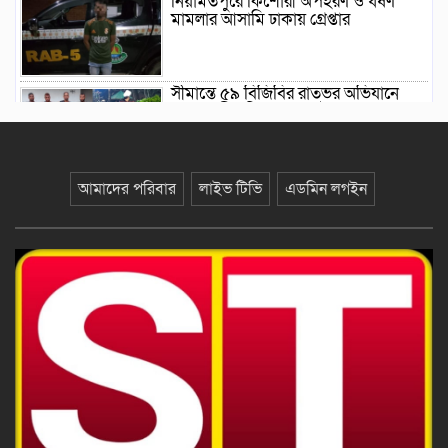
নিয়ামতপুরে কিশোরী অপহরণ ও ধর্ষণ
মামলার আসামি ঢাকায় গ্রেপ্তার
সীমান্তে ৫৯ বিজিবির রাতভর অভিযানে
নেশাজাতীয় সিরাপসহ আটক ১
প্রাথমিক শিক্ষা পদক ২০২৬: জাতীয়
আমাদের পরিবার
লাইভ টিভি
এডমিন লগইন
পর্যায়ের বিতর্কে রানারআপ
চাঁপাইনবাবগঞ্জের ক্ষুদে বিতার্কিকরা
ভূরুঙ্গামারীতে উপসহকারী কৃষি কর্মকর্তা ও
মেম্বারের মেয়ের সম্পর্কের পর বিয়ে
বাংলাদেশ লিবারেশন ওয়ার কোর্সের
৫৪তম কমিশনিং ও ফেলোশিপ ডে
উদ্‌যাপন