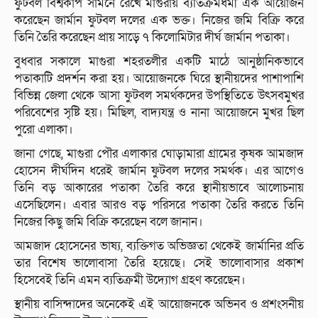
ফুটবল বিশ্বকাপ সামনে রেখে মাগুরায় ব্যতিক্রমধর্মী এক আয়োজন
করেছেন জার্মান ফুটবল দলের এক ভক্ত। নিজের জমি বিক্রি করে
তিনি তৈরি করেছেন প্রায় সাড়ে ৭ কিলোমিটার দীর্ঘ জার্মান পতাকা।
বুধবার সকালে মাগুরা শহরতলীর একটি মাঠে আনুষ্ঠানিকভাবে
পতাকাটি প্রদর্শন করা হয়। আয়োজনকে ঘিরে স্থানীয়দের পাশাপাশি
বিভিন্ন জেলা থেকে আসা ফুটবল সমর্থকদের উপস্থিতিতে উৎসবমুখর
পরিবেশের সৃষ্টি হয়। মিছিল, বাদ্যযন্ত্র ও নানা আয়োজনে মুখর ছিল
পুরো এলাকা।
জানা গেছে, মাগুরা পৌর এলাকার ঘোড়ামারা গ্রামের কৃষক আমজাদ
হোসেন দীর্ঘদিন ধরেই জার্মান ফুটবল দলের সমর্থক। এর আগেও
তিনি বড় আকারের পতাকা তৈরি করে স্থানীয়ভাবে আলোচনায়
এসেছিলেন। এবার আরও বড় পরিসরে পতাকা তৈরি করতে তিনি
নিজের কিছু জমি বিক্রি করেছেন বলে জানান।
আমজাদ হোসেনের ভাষ্য, ব্যক্তিগত অভিজ্ঞতা থেকেই জার্মানির প্রতি
তার বিশেষ ভালোবাসা তৈরি হয়েছে। সেই ভালোবাসার প্রকাশ
হিসেবেই তিনি এমন ব্যতিক্রমী উদ্যোগ গ্রহণ করেছেন।
স্থানীয় বাসিন্দাদের অনেকেই এই আয়োজনকে অভিনব ও প্রশংসনীয়