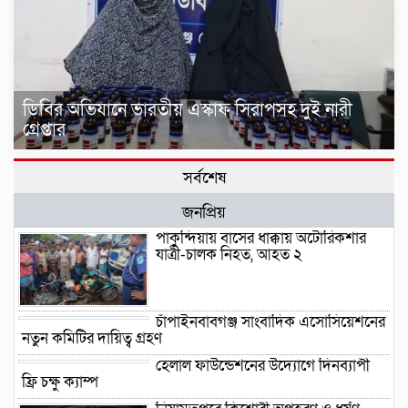
ডিবির অভিযানে ভারতীয় এস্কাফ সিরাপসহ দুই নারী
গ্রেপ্তার
সর্বশেষ
জনপ্রিয়
পাকুন্দিয়ায় বাসের ধাক্কায় অটোরিকশার
যাত্রী-চালক নিহত, আহত ২
চাঁপাইনবাবগঞ্জ সাংবাদিক এসোসিয়েশনের
নতুন কমিটির দায়িত্ব গ্রহণ
হেলাল ফাউন্ডেশনের উদ্যোগে দিনব্যাপী
ফ্রি চক্ষু ক্যাম্প