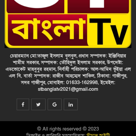
নদীভাঙন রোধে কোনো ধরনের দলীয়
বিবেচনা করা হবে না উল্লেখ করে প্রতিমন্ত্রী
লোহাগড়া পৌরসভার ২ কর্মচারীর বিরুদ্ধে
পিআইসি হয়ে লাখ টাকা আত্মসাতের
অভিযোগ, তদন্তের দাবি জনসাধারণের
চেয়ারম্যান
মো:তাজুল ইসলাম বুলবুল,
প্রধান সম্পাদক: ইঞ্জিনিয়ার
শামীম সরকার,
সম্পাদক: তৌহিদুল ইসলাম সরকার,
উপদেষ্টা:
এডভোকেট মাহবুবুর রহমান,
নির্বাহী পরিচালক: আল-আমিন ভূঁইয়া এল
এল বি, বার্তা সম্পাদক: রাজীব আহম্মেদ শাকিল, ঠিকানা: গাজীপুর,
সদর গাজীপুর,
মোবাইল: 01633-162998, ইমেইল:
stbanglatv2021@gmail.com
© All rights reserved © 2023
ডিজাইন ও কারিগরি সহযোগিতায়:
সীমান্ত আইটি