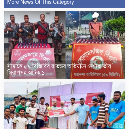
More News Of This Category
সীমান্তে ৫৯ বিজিবির রাতভর অভিযানে নেশাজাতীয়
সিরাপসহ আটক ১