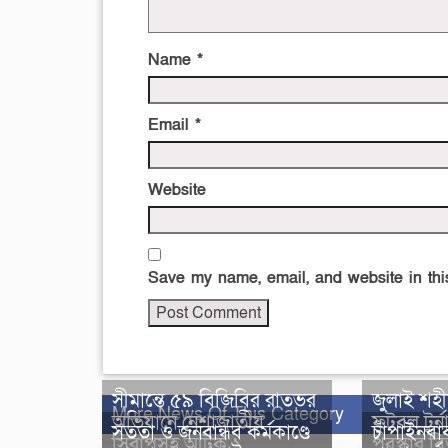
Name
*
Email
*
Website
Save my name, email, and website in this
সীমান্তে ৫৯ বিজিবির রাতভর
জুলাই শহীদ
More News Of This Category
অভিযানে নেশাজাতীয়
ফুটবল টুর্
সততা ও জনবান্ধব কর্মকাণ্ডে
চাঁপাইনবা
সিরাপসহ আটক ১
পুরস্কার ব