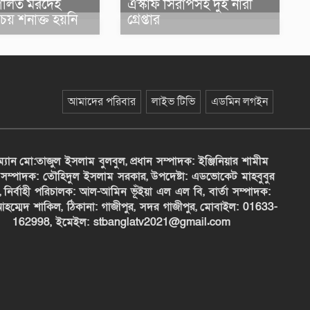
ধগলিত মরদেহ
এস্কাফ সিরাপসহ দুই নারী
িচয় শনাক্ত হয়নি
গ্রেপ্তার
আমাদের পরিবার
লাইভ টিভি
এডমিন লগইন
ম্যান
মো:তাজুল ইসলাম বুলবুল,
প্রধান সম্পাদক: ইঞ্জিনিয়ার শামীম
সম্পাদক: তৌহিদুল ইসলাম সরকার,
উপদেষ্টা: এডভোকেট মাহবুবুর
,
নির্বাহী পরিচালক: আল-আমিন ভূঁইয়া এল এল বি, বার্তা সম্পাদক:
হম্মেদ শাকিল, ঠিকানা: গাজীপুর, সদর গাজীপুর,
মোবাইল: 01633-
162998, ইমেইল: stbanglatv2021@gmail.com