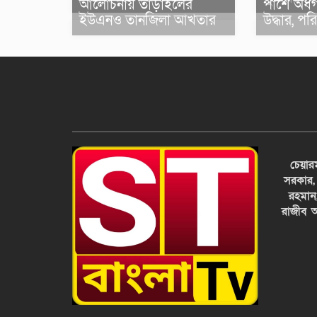
আলোচনায় তাড়াইলের
পাশে অর্
ইউএনও তানজিলা আখতার
উদ্ধার, পর
চেয়ার
সরকার,
রহমান
রাজীব আ