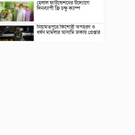
হেলাল ফাউন্ডেশনের উদ্যোগে
দিনব্যাপী ফ্রি চক্ষু ক্যাম্প
নিয়ামতপুরে কিশোরী অপহরণ ও
ধর্ষণ মামলার আসামি ঢাকায় গ্রেপ্তার
সীমান্তে ৫৯ বিজিবির রাতভর
অভিযানে নেশাজাতীয় সিরাপসহ আটক ১
প্রাথমিক শিক্ষা পদক ২০২৬: জাতীয়
পর্যায়ের বিতর্কে রানারআপ
চাঁপাইনবাবগঞ্জের ক্ষুদে বিতার্কিকরা
ভূরুঙ্গামারীতে উপসহকারী কৃষি
কর্মকর্তা ও মেম্বারের মেয়ের
সম্পর্কের পর বিয়ে
বাংলাদেশ লিবারেশন ওয়ার কোর্সের
৫৪তম কমিশনিং ও ফেলোশিপ ডে
উদ্‌যাপন