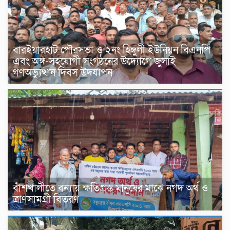
বারইয়ারহাট পৌরসভা ও ২নং হিঙ্গুলী ইউনিয়ন বিএনপি
এবং অঙ্গ-সহযোগী সংগঠনের উদ্যোগে জুলাই
গণঅভ্যুত্থান দিবস উদযাপন
বাঁশখালীতে বন্যায় ক্ষতিগ্রস্ত মানুষের মাঝে নগদ অর্থ ও
ত্রাণসামগ্রী বিতরণ