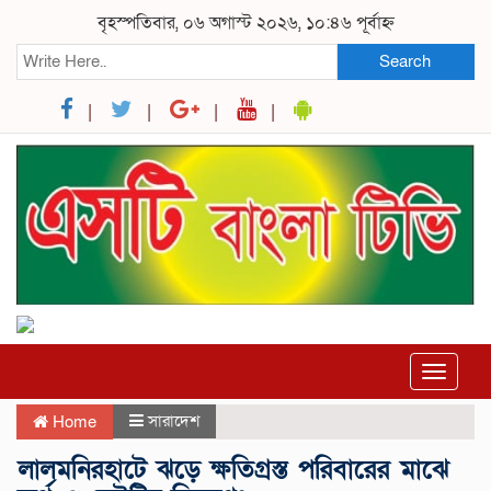
বৃহস্পতিবার, ০৬ অগাস্ট ২০২৬, ১০:৪৬ পূর্বাহ্ন
Search
Toggle
navigat
সারাদেশ
Home
লালমনিরহাটে ঝড়ে ক্ষতিগ্রস্ত পরিবারের মাঝে