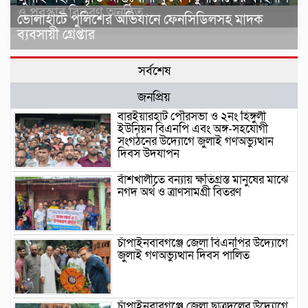
ও পুরস্কার বিতরণ অনুষ্ঠিত
ভোলাহাটে পুলিশের অভিযানে ফেনসিডিলসহ মাদক
ব্যবসায়ী গ্রেপ্তার
সর্বশেষ
জনপ্রিয়
বারইয়ারহাট পৌরসভা ও ২নং হিঙ্গুলী
ইউনিয়ন বিএনপি এবং অঙ্গ-সহযোগী
সংগঠনের উদ্যোগে জুলাই গণঅভ্যুত্থান
দিবস উদযাপন
বাঁশখালীতে বন্যায় ক্ষতিগ্রস্ত মানুষের মাঝে
নগদ অর্থ ও ত্রাণসামগ্রী বিতরণ
চাঁপাইনবাবগঞ্জে জেলা বিএনপির উদ্যোগে
জুলাই গণঅভ্যুত্থান দিবস পালিত
চাঁপাইনবাবগঞ্জে জেলা ছাত্রদলের উদ্যোগে