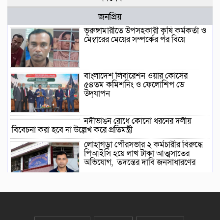
জনপ্রিয়
ভূরুঙ্গামারীতে উপসহকারী কৃষি কর্মকর্তা ও
মেম্বারের মেয়ের সম্পর্কের পর বিয়ে
বাংলাদেশ লিবারেশন ওয়ার কোর্সের
৫৪তম কমিশনিং ও ফেলোশিপ ডে
উদ্‌যাপন
নদীভাঙন রোধে কোনো ধরনের দলীয়
বিবেচনা করা হবে না উল্লেখ করে প্রতিমন্ত্রী
লোহাগড়া পৌরসভার ২ কর্মচারীর বিরুদ্ধে
পিআইসি হয়ে লাখ টাকা আত্মসাতের
অভিযোগ, তদন্তের দাবি জনসাধারণের
পৌরসভার হিসাব রক্ষকের শিক্ষাগত
যোগ্যতা নিয়ে প্রশ্ন, নিয়োগে অনিয়মের
অভিযোগ