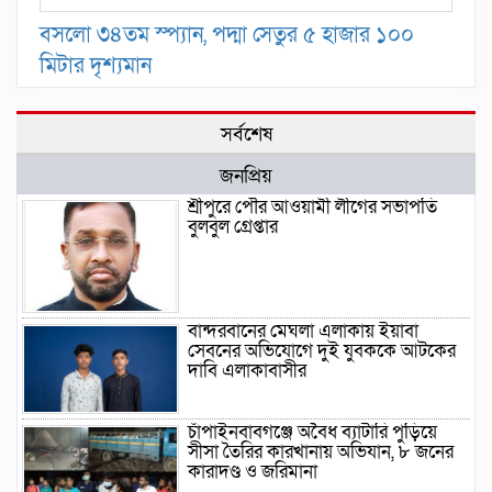
বসলো ৩৪তম স্প্যান, পদ্মা সেতুর ৫ হাজার ১০০
মিটার দৃশ্যমান
সর্বশেষ
জনপ্রিয়
শ্রীপুরে পৌর আওয়ামী লীগের সভাপতি
বুলবুল গ্রেপ্তার
বান্দরবানের মেঘলা এলাকায় ইয়াবা
সেবনের অভিযোগে দুই যুবককে আটকের
দাবি এলাকাবাসীর
চাঁপাইনবাবগঞ্জে অবৈধ ব্যাটারি পুড়িয়ে
সীসা তৈরির কারখানায় অভিযান, ৮ জনের
কারাদণ্ড ও জরিমানা