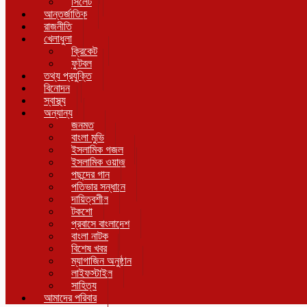
সিলেট
আন্তর্জাতিক
রাজনীতি
খেলাধুলা
ক্রিকেট
ফুটবল
তথ্য প্রযুক্তি
বিনোদন
স্বাস্থ্য
অন্যান্য
জনমত
বাংলা মুভি
ইসলামিক গজল
ইসলামিক ওয়াজ
পছন্দের গান
পতিভার সন্ধানে
দায়িত্বশীল
টকশো
প্রবাসে বাংলাদেশ
বাংলা নাটক
বিশেষ খবর
ম্যাগাজিন অনুষ্ঠান
লাইফস্টাইল
সাহিত্য
আমাদের পরিবার