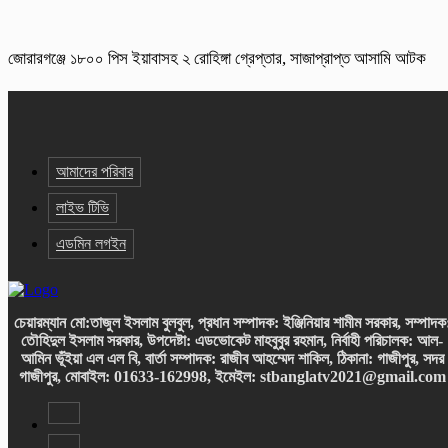
জোরারগঞ্জে ১৮০০ পিস ইয়াবাসহ ২ রোহিঙ্গা গ্রেপ্তার, সাজাপ্রাপ্ত আসামি আটক
আমাদের পরিবার
লাইভ টিভি
এডমিন লগইন
চেয়ারম্যান
মো:তাজুল ইসলাম বুলবুল,
প্রধান সম্পাদক: ইঞ্জিনিয়ার শামীম সরকার,
সম্পাদক
তৌহিদুল ইসলাম সরকার,
উপদেষ্টা: এডভোকেট মাহবুবুর রহমান,
নির্বাহী পরিচালক: আল-
আমিন ভূঁইয়া এল এল বি, বার্তা সম্পাদক: রাজীব আহম্মেদ শাকিল, ঠিকানা: গাজীপুর, সদর
গাজীপুর,
মোবাইল: 01633-162998, ইমেইল: stbanglatv2021@gmail.com