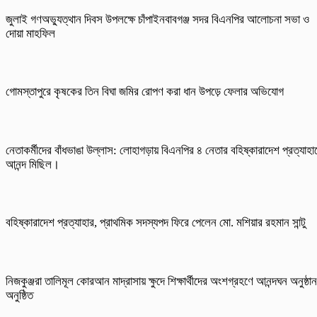
জুলাই গণঅভ্যুত্থান দিবস উপলক্ষে চাঁপাইনবাবগঞ্জ সদর বিএনপির আলোচনা সভা ও
দোয়া মাহফিল
গোমস্তাপুরে কৃষকের তিন বিঘা জমির রোপণ করা ধান উপড়ে ফেলার অভিযোগ
নেতাকর্মীদের বাঁধভাঙা উল্লাস: লোহাগড়ায় বিএনপির ৪ নেতার বহিষ্কারাদেশ প্রত্যাহা
আনন্দ মিছিল।
বহিষ্কারাদেশ প্রত্যাহার, প্রাথমিক সদস্যপদ ফিরে পেলেন মো. মশিয়ার রহমান সান্টু
নিজকুঞ্জরা তালিমূল কোরআন মাদ্রাসায় ক্ষুদে শিক্ষার্থীদের অংশগ্রহণে আনন্দঘন অনুষ্ঠান
অনুষ্ঠিত