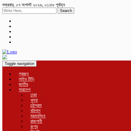
শুক্রবার, ০৭ অগাস্ট ২০২৬, ০১:৫৮ পূর্বাহ্ন
Search
Toggle navigation
প্রচ্ছদ
লাইভ টিভি
জাতীয়
সারাদেশ
ঢাকা
খুলনা
চট্টগ্রাম
বরিশাল
ময়মনসিংহ
রাজশাহী
রংপুর