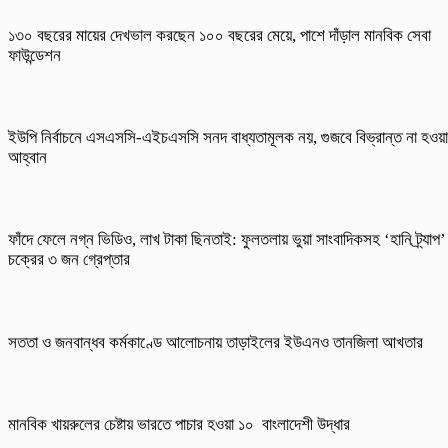
১৩০ বছরের মায়ের দেখভাল করছেন ১০০ বছরের মেয়ে, পাশে দাঁড়াল মানবিক সেবা
ফাউন্ডেশন
ইউপি নির্বাচনে এসএসসি-এইচএসসি সনদ বাধ্যতামূলক নয়, গুজবে বিভ্রান্ত না হওয়
আহ্বান
ফাঁদে ফেলে নগ্ন ভিডিও, লাখ টাকা ছিনতাই: ফুলতলায় ভুয়া সাংবাদিকসহ ‘হানি ট্র্যাপ’
চক্রের ৩ জন গ্রেপ্তার
সততা ও জনবান্ধব কর্মকাণ্ডে আলোচনায় তাড়াইলের ইউএনও তানজিলা আখতার
মানবিক খায়রুলের চেষ্টায় ভারতে পাচার হওয়া ১০ বাংলাদেশী উদ্ধার