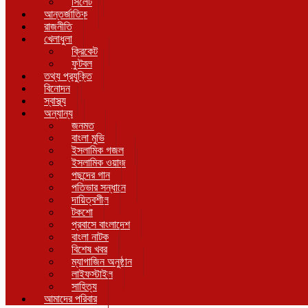
সিলেট
আন্তর্জাতিক
রাজনীতি
খেলাধুলা
ক্রিকেট
ফুটবল
তথ্য প্রযুক্তি
বিনোদন
স্বাস্থ্য
অন্যান্য
জনমত
বাংলা মুভি
ইসলামিক গজল
ইসলামিক ওয়াজ
পছন্দের গান
পতিভার সন্ধানে
দায়িত্বশীল
টকশো
প্রবাসে বাংলাদেশ
বাংলা নাটক
বিশেষ খবর
ম্যাগাজিন অনুষ্ঠান
লাইফস্টাইল
সাহিত্য
আমাদের পরিবার