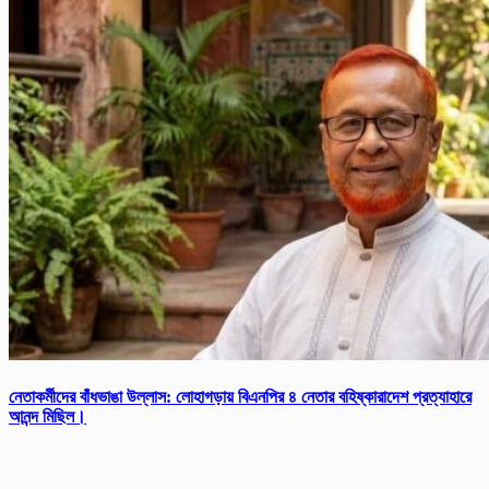
নেতাকর্মীদের বাঁধভাঙা উল্লাস: লোহাগড়ায় বিএনপির ৪ নেতার বহিষ্কারাদেশ প্রত্যাহারে
আনন্দ মিছিল।