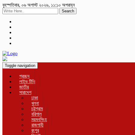
বৃহস্পতিবার, ০৬ অগাস্ট ২০২৬, ১১:১০ অপরাহ্ন
Search
Toggle navigation
প্রচ্ছদ
লাইভ টিভি
জাতীয়
সারাদেশ
ঢাকা
খুলনা
চট্টগ্রাম
বরিশাল
ময়মনসিংহ
রাজশাহী
রংপুর