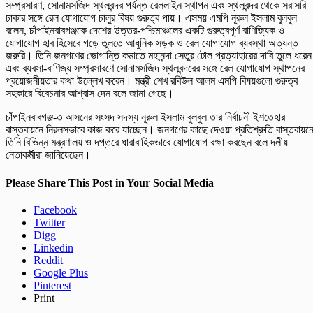
সম্প্রসারণ, সোনামসজিদ স্থলবন্দর পর্যন্ত রেললাইন স্থাপন এবং স্থলবন্দর থেকে সরাসরি
ঢাকার সঙ্গে রেল যোগাযোগ চালুর বিষয় গুরুত্ব পায়। এসময় এমপি নূরুল ইসলাম বুলবুল
বলেন, চাঁপাইনবাবগঞ্জকে দেশের উত্তর-পশ্চিমাঞ্চলের একটি গুরুত্বপূর্ণ বাণিজ্যিক ও
যোগাযোগ হাব হিসেবে গড়ে তুলতে আধুনিক সড়ক ও রেল যোগাযোগ ব্যবস্থা অত্যন্ত
জরুরি। তিনি জনগণের ভোগান্তি কমাতে মহানন্দা সেতুর টোল প্রত্যাহারের দাবি তুলে ধরেন
এবং ব্যবসা-বাণিজ্য সম্প্রসারণে সোনামসজিদ স্থলবন্দরের সঙ্গে রেল যোগাযোগ স্থাপনের
প্রয়োজনীয়তার কথা উল্লেখ করেন। মন্ত্রী শেখ রবিউল আলম এমপি বিষয়গুলো গুরুত্ব
সহকারে বিবেচনার আশ্বাস দেন বলে জানা গেছে।
চাঁপাইনবাবগঞ্জ-৩ আসনের সংসদ সদস্য নূরুল ইসলাম বুলবুল তার নির্বাচনী ইশতেহার
বাস্তবায়নে নিরলসভাবে কাজ করে যাচ্ছেন। জনগণের কাছে দেওয়া প্রতিশ্রুতি বাস্তবায়ন
তিনি বিভিন্ন মন্ত্রণালয় ও দপ্তরে ধারাবাহিকভাবে যোগাযোগ রক্ষা করছেন বলে দলীয়
নেতাকর্মীরা জানিয়েছেন।
Please Share This Post in Your Social Media
Facebook
Twitter
Digg
Linkedin
Reddit
Google Plus
Pinterest
Print