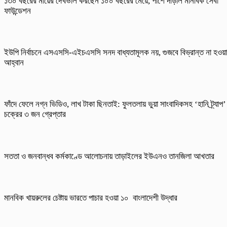
১৩০ বছরের মায়ের দেখভাল করছেন ১০০ বছরের মেয়ে, পাশে দাঁড়াল মানবিক সেবা
ফাউন্ডেশন
ইউপি নির্বাচনে এসএসসি-এইচএসসি সনদ বাধ্যতামূলক নয়, গুজবে বিভ্রান্ত না হওয়
আহ্বান
ফাঁদে ফেলে নগ্ন ভিডিও, লাখ টাকা ছিনতাই: ফুলতলায় ভুয়া সাংবাদিকসহ ‘হানি ট্র্যাপ’
চক্রের ৩ জন গ্রেপ্তার
সততা ও জনবান্ধব কর্মকাণ্ডে আলোচনায় তাড়াইলের ইউএনও তানজিলা আখতার
মানবিক খায়রুলের চেষ্টায় ভারতে পাচার হওয়া ১০ বাংলাদেশী উদ্ধার