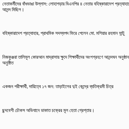
নেতাকর্মীদের বাঁধভাঙা উল্লাস: লোহাগড়ায় বিএনপির ৪ নেতার বহিষ্কারাদেশ প্রত্যাহা
আনন্দ মিছিল।
বহিষ্কারাদেশ প্রত্যাহার, প্রাথমিক সদস্যপদ ফিরে পেলেন মো. মশিয়ার রহমান সান্টু
নিজকুঞ্জরা তালিমূল কোরআন মাদ্রাসায় ক্ষুদে শিক্ষার্থীদের অংশগ্রহণে আনন্দঘন অনুষ্ঠান
অনুষ্ঠিত
একজন পরীক্ষার্থী, দায়িত্বে ১৭ জন: তাড়াইলের দুই কেন্দ্রে ব্যতিক্রমী চিত্র
ছন্দবেশী চৌকস অভিযানে ডাকাত চক্রের মূল হেতা গ্রেপ্তার।