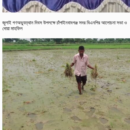
জুলাই গণঅভ্যুত্থান দিবস উপলক্ষে চাঁপাইনবাবগঞ্জ সদর বিএনপির আলোচনা সভা ও
দোয়া মাহফিল