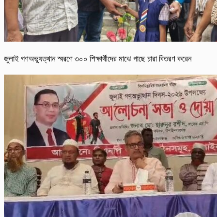
জুলাই গণঅভ্যুত্থান স্মরণে ৩০০ শিক্ষার্থীদের মাঝে গাছে চারা বিতরণ করেন