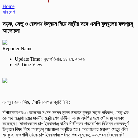
Home
সারাদেশ
সড়ক, সেতু ও রেলপথ উন্নয়ন নিয়ে মন্ত্রীর সঙ্গে এমপি বুলবুলের ফলপ্রসূ
আলোচনা
Reporter Name
Update Time : বৃহস্পতিবার, ১৪ মে, ২০২৬
৭৪ Time View
এনামুল হক নাসিম, চাঁপাইনবাবগঞ্জ প্রতিনিধি :
চাঁপাইনবাবগঞ্জ-৩ আসনের সংসদ সদস্য নূরুল ইসলাম বুলবুল সড়ক পরিবহণ, সেতু এবং
রেলপথ মন্ত্রণালয়ের মাননীয় মন্ত্রী শেখ রবিউল আলম এমপির সঙ্গে সৌজন্য সাক্ষাৎ
করেছেন। সাক্ষাৎকালে চাঁপাইনবাবগঞ্জ বাসীর দীর্ঘদিনের প্রত্যাশিত বিভিন্ন গুরুত্বপূর্ণ
উন্নয়ন বিষয় নিয়ে ফলপ্রসূ আলোচনা অনুষ্ঠিত হয়। আলোচনায় মহানন্দা সেতুর টোল
মওকুফ, রাজশাহী থেকে চাঁপাইনবাবগঞ্জ পর্যন্ত পদ্মা-ধুমকেতু এক্সপ্রেস ট্রেনের রুট