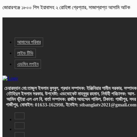
জোরারগঞ্জে ১৮০০ পিস ইয়াবাসহ ২ রোহিঙ্গা গ্রেপ্তার, সাজাপ্রাপ্ত আসামি আটক
আমাদের পরিবার
লাইভ টিভি
এডমিন লগইন
চেয়ারম্যান
মো:তাজুল ইসলাম বুলবুল,
প্রধান সম্পাদক: ইঞ্জিনিয়ার শামীম সরকার,
সম্পাদক
তৌহিদুল ইসলাম সরকার,
উপদেষ্টা: এডভোকেট মাহবুবুর রহমান,
নির্বাহী পরিচালক: আল-
আমিন ভূঁইয়া এল এল বি, বার্তা সম্পাদক: রাজীব আহম্মেদ শাকিল, ঠিকানা: গাজীপুর, সদর
গাজীপুর,
মোবাইল: 01633-162998, ইমেইল: stbanglatv2021@gmail.com