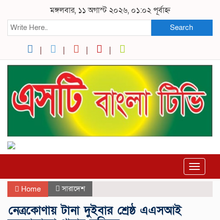
মঙ্গলবার, ১১ অগাস্ট ২০২৬, ০১:০২ পূর্বাহ্ন
Search
Toggle
navigat
সারাদেশ
Home
নেত্রকোণায় টানা দুইবার শ্রেষ্ঠ এএসআই