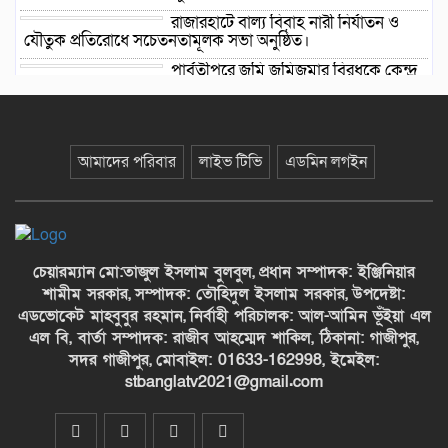
রাজারহাটে বাল্য বিবাহ নারী নির্যাতন ও
যৌতুক প্রতিরোধে সচেতনতামূলক সভা অনুষ্ঠিত।
পার্বতীপুরে জমি জমিজমার বিরধকে কেন্দ্র
করে। হামলা আহত ১ থানায় এজাহার দায়ের
পাকুন্দিয়ায় সেরা মাদ্রাসা তা’মীরুল উম্মাহ
দাখিল মাদ্রাসা
আমাদের পরিবার
লাইভ টিভি
এডমিন লগইন
মাটি ও মানুষের শিল্পী ‘লাল মিয়া’র
১০৩তম জন্মদিন আজ
চেয়ারম্যান
মো:তাজুল ইসলাম বুলবুল,
প্রধান সম্পাদক: ইঞ্জিনিয়ার
শামীম সরকার,
সম্পাদক: তৌহিদুল ইসলাম সরকার,
উপদেষ্টা:
দেশের মানুষ বৈষম্য, চাঁদাবাজি, দখলদারি
এডভোকেট মাহবুবুর রহমান,
নির্বাহী পরিচালক: আল-আমিন ভূঁইয়া এল
ও সন্ত্রাসমুক্ত একটি সমাজ চায়: ডা.
এল বি, বার্তা সম্পাদক: রাজীব আহম্মেদ শাকিল, ঠিকানা: গাজীপুর,
শফিকুর রহমান
সদর গাজীপুর,
মোবাইল: 01633-162998, ইমেইল:
stbanglatv2021@gmail.com
নাক নিয়ে জন্ম নেওয়া রাফিজার অপারেশন
জরুরি, সহায়তার আকুতি দরিদ্র পরিবারের।