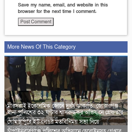
Save my name, email, and website in this
browser for the next time I comment.
More News Of This Category
মীরসরাই ইকোনমিক জোনে দুর্ধর্ষ ডাকাতি: জোরারগঞ্জ
থানা পুলিশের ৩২ ঘণ্টার শ্বাসরুদ্ধকর অভিযানে গ্রেফতার
৭, লুণ্ঠিত মালামাল উদ্ধার
গোমস্তাপুরে ইউএনওর মতবিনিময় সভা নিয়ে
সাংবাদিকদের ক্ষোভ
চাঁপাইনবাবগঞ্জে পুলিশের অভিযানে হেরোইনসহ গ্রেপ্তার