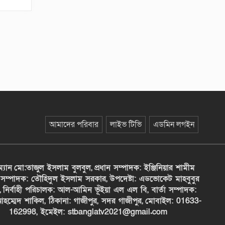
আমাদের পরিবার
লাইভ টিভি
এডমিন লগইন
ম্যান
মো:তাজুল ইসলাম বুলবুল,
প্রধান সম্পাদক: ইঞ্জিনিয়ার শামীম
সম্পাদক: তৌহিদুল ইসলাম সরকার,
উপদেষ্টা: এডভোকেট মাহবুবুর
,
নির্বাহী পরিচালক: আল-আমিন ভূঁইয়া এল এল বি, বার্তা সম্পাদক:
হম্মেদ শাকিল, ঠিকানা: গাজীপুর, সদর গাজীপুর,
মোবাইল: 01633-
162998, ইমেইল: stbanglatv2021@gmail.com