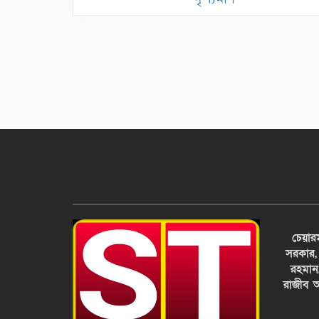
চেয়ার
সরকার,
রহমান
রাজীব আ