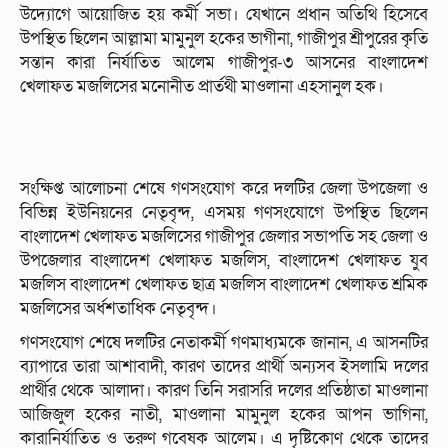
উদ্যোগে আয়োজিত হয় কর্মী সভা। যেখানে প্রধান অতিথি হিসেবে
উপস্থিত ছিলেন আল্লামা মামুনুল হকের ভাগীনা, গাজীপুর শ্রীপুরের কৃতি
সন্তান কারা নির্যাতিত আলেম গাজীপুর-৩ আসনের বাংলাদেশ
খেলাফত মজলিসের মনোনীত প্রার্তথী মাওলানা এহসানুল হক।
সংক্ষিপ্ত আলোচনা শেষে গণসংযোগ করে দলটির জেলা উপজেলা ও
বিভিন্ন ইউনিয়নের নেতৃবৃন্দ, এসময় গণসংযোগে উপস্থিত ছিলেন
বাংলাদেশ খেলাফত মজলিসের গাজীপুর জেলার সভাপতি সহ জেলা ও
উপজেলার বাংলাদেশ খেলাফত মজলিস, বাংলাদেশ খেলাফত যুব
মজলিস বাংলাদেশ খেলাফত ছাত্র মজলিস বাংলাদেশ খেলাফত শ্রমিক
মজলিসের অর্ধশতাধিক নেতৃবৃন্দ।
গণসংযোগ শেষে দলটির নেতাকর্মী গণমাধ্যমকে জানান, এ আসনটির
ব্যাপারে তারা আশাবাদী, কারণ তাদের প্রার্থী অন্যসব ইসলামি দলের
প্রার্থীর থেকে আলাদা। কারণ তিনি সরাসরি দলের প্রতিষ্ঠাতা মাওলানা
আজিজুল হকের নাতী, মাওলানা মামুনুল হকের আপন ভাগিনা,
কারানির্যাতিত ও তরুণ গবেষক আলেম। এ দৃষ্টিকোণ থেকে তাদের