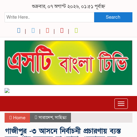
শুক্রবার, ০৭ অগাস্ট ২০২৬, ০১:৫১ পূর্বাহ্ন
Search
Toggle
navigat
সারাদেশ
,
সাহিত্য
Home
গাজীপুর -৩ আসনে নির্বাচনী প্রচারণায় ব্যস্ত