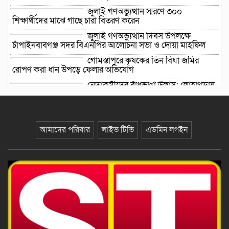
জুলাই গণঅভ্যুত্থান স্মরণে ৩০০
শিক্ষার্থীদের মাঝে গাছে চারা বিতরণ করেন
জুলাই গণঅভ্যুত্থান দিবস উপলক্ষে
চাঁপাইনবাবগঞ্জ সদর বিএনপির আলোচনা সভা ও দোয়া মাহফিল
গোমস্তাপুরে কৃষকের তিন বিঘা জমির
রোপণ করা ধান উপড়ে ফেলার অভিযোগ
নেতাকর্মীদের বাঁধভাঙা উল্লাস: লোহাগড়ায়
বিএনপির ৪ নেতার বহিষ্কারাদেশ প্রত্যাহারে আনন্দ মিছিল।
বহিষ্কারাদেশ প্রত্যাহার, প্রাথমিক সদস্যপদ
ফিরে পেলেন মো. মশিয়ার রহমান সান্টু
আমাদের পরিবার
লাইভ টিভি
এডমিন লগইন
নিজকুঞ্জরা তালিমূল কোরআন মাদ্রাসায়
ক্ষুদে শিক্ষার্থীদের অংশগ্রহণে আনন্দঘন
অনুষ্ঠান অনুষ্ঠিত
একজন পরীক্ষার্থী, দায়িত্বে ১৭ জন:
তাড়াইলের দুই কেন্দ্রে ব্যতিক্রমী চিত্র