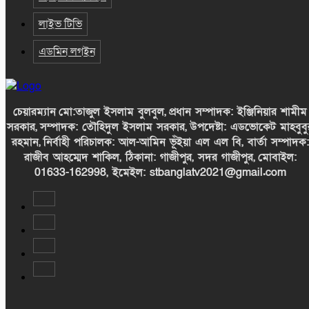
লাইভ টিভি
এডমিন লগইন
চেয়ারম্যান
মো:তাজুল ইসলাম বুলবুল,
প্রধান সম্পাদক: ইঞ্জিনিয়ার শামীম
সরকার,
সম্পাদক: তৌহিদুল ইসলাম সরকার,
উপদেষ্টা: এডভোকেট মাহবুবু
রহমান,
নির্বাহী পরিচালক: আল-আমিন ভূঁইয়া এল এল বি, বার্তা সম্পাদক:
রাজীব আহম্মেদ শাকিল, ঠিকানা: গাজীপুর, সদর গাজীপুর,
মোবাইল:
01633-162998, ইমেইল: stbanglatv2021@gmail.com