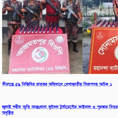
সীমান্তে ৫৯ বিজিবির রাতভর অভিযানে নেশাজাতীয় সিরাপসহ আটক ১
জুলাই শহীদ স্মৃতি আন্তঃথানা ফুটবল টুর্নামেন্টের ফাইনাল ও পুরস্কার বিত
অনুষ্ঠিত