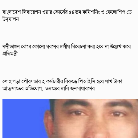
বাংলাদেশ লিবারেশন ওয়ার কোর্সের ৫৪তম কমিশনিং ও ফেলোশিপ ডে
উদ্‌যাপন
নদীভাঙন রোধে কোনো ধরনের দলীয় বিবেচনা করা হবে না উল্লেখ করে
প্রতিমন্ত্রী
লোহাগড়া পৌরসভার ২ কর্মচারীর বিরুদ্ধে পিআইসি হয়ে লাখ টাকা
আত্মসাতের অভিযোগ, তদন্তের দাবি জনসাধারণের