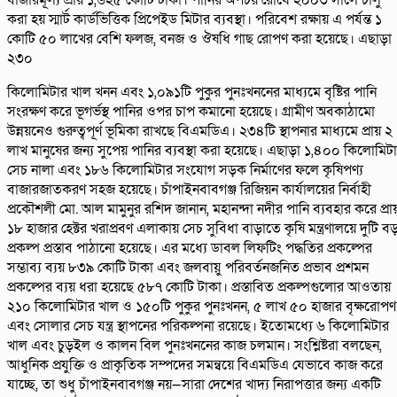
বাজারমূল্য প্রায় ১,৬২৫ কোটি টাকা। পানির অপচয় রোধে ২০০৩ সালে চালু
করা হয় স্মার্ট কার্ডভিত্তিক প্রিপেইড মিটার ব্যবস্থা। পরিবেশ রক্ষায় এ পর্যন্ত ১
কোটি ৫০ লাখের বেশি ফলজ, বনজ ও ঔষধি গাছ রোপণ করা হয়েছে। এছাড়া
২৩০
কিলোমিটার খাল খনন এবং ১,০৯১টি পুকুর পুনঃখননের মাধ্যমে বৃষ্টির পানি
সংরক্ষণ করে ভূগর্ভস্থ পানির ওপর চাপ কমানো হয়েছে। গ্রামীণ অবকাঠামো
উন্নয়নেও গুরুত্বপূর্ণ ভূমিকা রাখছে বিএমডিএ। ২৩৪টি স্থাপনার মাধ্যমে প্রায় ২
লাখ মানুষের জন্য সুপেয় পানির ব্যবস্থা করা হয়েছে। এছাড়া ১,৪০০ কিলোমিট
সেচ নালা এবং ১৮৬ কিলোমিটার সংযোগ সড়ক নির্মাণের ফলে কৃষিপণ্য
বাজারজাতকরণ সহজ হয়েছে। চাঁপাইনবাবগঞ্জ রিজিয়ন কার্যালয়ের নির্বাহী
প্রকৌশলী মো. আল মামুনুর রশিদ জানান, মহানন্দা নদীর পানি ব্যবহার করে প্রা
১৮ হাজার হেক্টর খরাপ্রবণ এলাকায় সেচ সুবিধা বাড়াতে কৃষি মন্ত্রণালয়ে দুটি ব
প্রকল্প প্রস্তাব পাঠানো হয়েছে। এর মধ্যে ডাবল লিফটিং পদ্ধতির প্রকল্পের
সম্ভাব্য ব্যয় ৮৩৯ কোটি টাকা এবং জলবায়ু পরিবর্তনজনিত প্রভাব প্রশমন
প্রকল্পের ব্যয় ধরা হয়েছে ৫৮৭ কোটি টাকা। প্রস্তাবিত প্রকল্পগুলোর আওতায়
২১০ কিলোমিটার খাল ও ১৫০টি পুকুর পুনঃখনন, ৫ লাখ ৫০ হাজার বৃক্ষরোপণ
এবং সোলার সেচ যন্ত্র স্থাপনের পরিকল্পনা রয়েছে। ইতোমধ্যে ৬ কিলোমিটার
খাল এবং চুড়ইল ও কালন বিল পুনঃখননের কাজ চলমান। সংশ্লিষ্টরা বলছেন,
আধুনিক প্রযুক্তি ও প্রাকৃতিক সম্পদের সমন্বয়ে বিএমডিএ যেভাবে কাজ করে
যাচ্ছে, তা শুধু চাঁপাইনবাবগঞ্জ নয়—সারা দেশের খাদ্য নিরাপত্তার জন্য একটি