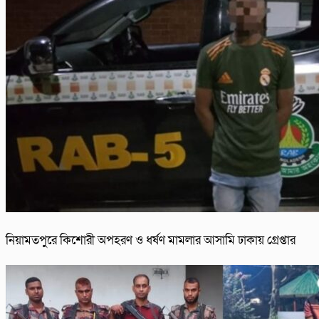
নিয়ামতপুরে কিশোরী অপহরণ ও ধর্ষণ মামলার আসামি ঢাকায় গ্রেপ্তার