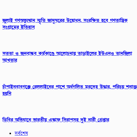
জুলাই গণঅভ্যুত্থান স্মৃতি জাদুঘরের উদ্বোধন, সংরক্ষিত হবে গণতান্ত্রিক
সংগ্রামের ইতিহাস
সততা ও জনবান্ধব কর্মকাণ্ডে আলোচনায় তাড়াইলের ইউএনও তানজিলা
আখতার
চাঁপাইনবাবগঞ্জে রেললাইনের পাশে অর্ধগলিত মরদেহ উদ্ধার, পরিচয় শনাক্
হয়নি
ডিবির অভিযানে ভারতীয় এস্কাফ সিরাপসহ দুই নারী গ্রেপ্তার
সর্বশেষ