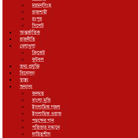
ময়মনসিংহ
রাজশাহী
রংপুর
সিলেট
আন্তর্জাতিক
রাজনীতি
খেলাধুলা
ক্রিকেট
ফুটবল
তথ্য প্রযুক্তি
বিনোদন
স্বাস্থ্য
অন্যান্য
জনমত
বাংলা মুভি
ইসলামিক গজল
ইসলামিক ওয়াজ
পছন্দের গান
পতিভার সন্ধানে
দায়িত্বশীল