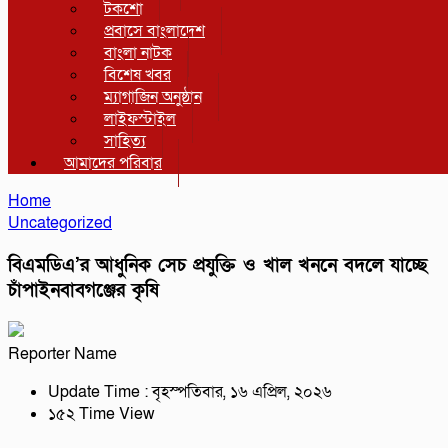
টকশো
প্রবাসে বাংলাদেশ
বাংলা নাটক
বিশেষ খবর
ম্যাগাজিন অনুষ্ঠান
লাইফস্টাইল
সাহিত্য
আমাদের পরিবার
Home
Uncategorized
বিএমডিএ’র আধুনিক সেচ প্রযুক্তি ও খাল খননে বদলে যাচ্ছে
চাঁপাইনবাবগঞ্জের কৃষি
Reporter Name
Update Time : বৃহস্পতিবার, ১৬ এপ্রিল, ২০২৬
১৫২ Time View