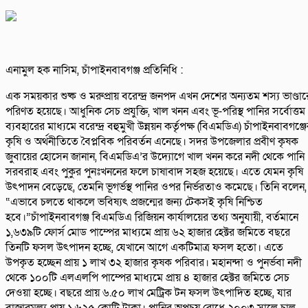
এনামুল হক নাসিম, চাঁপাইনবাবগঞ্জ প্রতিনিধি :
এক সময়কার শুষ্ক ও মরুপ্রায় বরেন্দ্র জনপদ এখন দেশের অন্যতম শস্য ভাণ্ডার
পরিণত হয়েছে। আধুনিক সেচ প্রযুক্তি, খাল খনন এবং ভূ-পরিস্থ পানির সর্বোত্তম
ব্যবহারের মাধ্যমে বরেন্দ্র বহুমুখী উন্নয়ন কর্তৃপক্ষ (বিএমডিএ) চাঁপাইনবাবগঞ্জ
কৃষি ও অর্থনীতিতে বৈপ্লবিক পরিবর্তন এনেছে। সদর উপজেলার প্রবীণ কৃষক
জুবায়ের হোসেন জানান, বিএমডিএ’র উদ্যোগে খাল খনন করে নদী থেকে পানি
সরবরাহ এবং পুকুর পুনঃখননের ফলে চাষাবাদ সহজ হয়েছে। এতে যেমন কৃষি
উৎপাদন বেড়েছে, তেমনি ভূগর্ভস্থ পানির ওপর নির্ভরতাও কমেছে। তিনি বলেন,
“এভাবে চলতে থাকলে ভবিষ্যৎ প্রজন্মের জন্য টেকসই কৃষি নিশ্চিত
হবে।”চাঁপাইনবাবগঞ্জ বিএমডিএ রিজিয়ন কার্যালয়ের তথ্য অনুযায়ী, বর্তমানে
১,৬৩৯টি ফোর্স মোড পাম্পের মাধ্যমে প্রায় ৬২ হাজার হেক্টর জমিতে বছরে
তিনটি ফসল উৎপাদন হচ্ছে, যেখানে আগে একটিমাত্র ফসল হতো। এতে
উপকৃত হচ্ছেন প্রায় ১ লাখ ৩২ হাজার কৃষক পরিবার। মহানন্দা ও পুনর্ভবা নদী
থেকে ১০০টি এলএলপি পাম্পের মাধ্যমে প্রায় ৪ হাজার হেক্টর জমিতে সেচ
দেওয়া হচ্ছে। বছরে প্রায় ৬.৫০ লাখ মেট্রিক টন ফসল উৎপাদিত হচ্ছে, যার