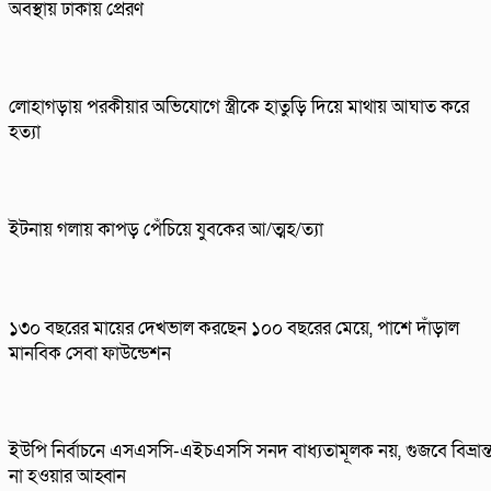
অবস্থায় ঢাকায় প্রেরণ
লোহাগড়ায় পরকীয়ার অভিযোগে স্ত্রীকে হাতুড়ি দিয়ে মাথায় আঘাত করে
হত্যা
ইটনায় গলায় কাপড় পেঁচিয়ে যুবকের আ/ত্মহ/ত্যা
১৩০ বছরের মায়ের দেখভাল করছেন ১০০ বছরের মেয়ে, পাশে দাঁড়াল
মানবিক সেবা ফাউন্ডেশন
ইউপি নির্বাচনে এসএসসি-এইচএসসি সনদ বাধ্যতামূলক নয়, গুজবে বিভ্রান্
না হওয়ার আহ্বান