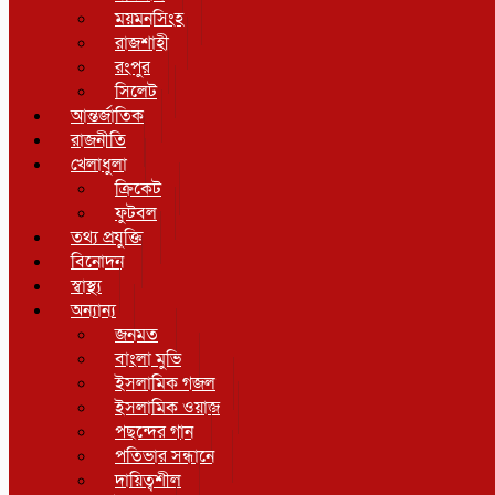
ময়মনসিংহ
রাজশাহী
রংপুর
সিলেট
আন্তর্জাতিক
রাজনীতি
খেলাধুলা
ক্রিকেট
ফুটবল
তথ্য প্রযুক্তি
বিনোদন
স্বাস্থ্য
অন্যান্য
জনমত
বাংলা মুভি
ইসলামিক গজল
ইসলামিক ওয়াজ
পছন্দের গান
পতিভার সন্ধানে
দায়িত্বশীল