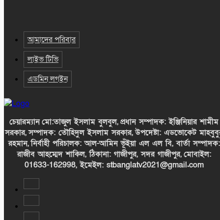
আমাদের পরিবার
লাইভ টিভি
এডমিন লগইন
চেয়ারম্যান
মো:তাজুল ইসলাম বুলবুল,
প্রধান সম্পাদক: ইঞ্জিনিয়ার শামীম
সরকার,
সম্পাদক: তৌহিদুল ইসলাম সরকার,
উপদেষ্টা: এডভোকেট মাহবুবু
রহমান,
নির্বাহী পরিচালক: আল-আমিন ভূঁইয়া এল এল বি, বার্তা সম্পাদক:
রাজীব আহম্মেদ শাকিল, ঠিকানা: গাজীপুর, সদর গাজীপুর,
মোবাইল:
01633-162998, ইমেইল: stbanglatv2021@gmail.com